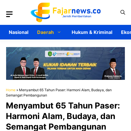
Langsung
ke
isi
Nasional
Daerah
Hukum & Kriminal
Ekon
Home
»
Menyambut 65 Tahun Paser: Harmoni Alam, Budaya, dan
Semangat Pembangunan
Menyambut 65 Tahun Paser:
Harmoni Alam, Budaya, dan
Semangat Pembangunan