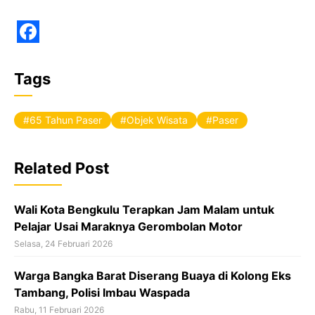
F
a
Tags
c
e
65 Tahun Paser
Objek Wisata
Paser
b
o
Related Post
o
k
Wali Kota Bengkulu Terapkan Jam Malam untuk
Pelajar Usai Maraknya Gerombolan Motor
Selasa, 24 Februari 2026
Warga Bangka Barat Diserang Buaya di Kolong Eks
Tambang, Polisi Imbau Waspada
Rabu, 11 Februari 2026