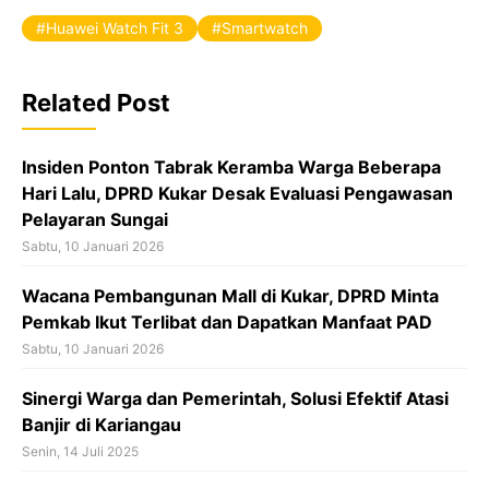
e
Huawei Watch Fit 3
Smartwatch
b
o
Related Post
o
k
Insiden Ponton Tabrak Keramba Warga Beberapa
Hari Lalu, DPRD Kukar Desak Evaluasi Pengawasan
Pelayaran Sungai
Sabtu, 10 Januari 2026
Wacana Pembangunan Mall di Kukar, DPRD Minta
Pemkab Ikut Terlibat dan Dapatkan Manfaat PAD
Sabtu, 10 Januari 2026
Sinergi Warga dan Pemerintah, Solusi Efektif Atasi
Banjir di Kariangau
Senin, 14 Juli 2025