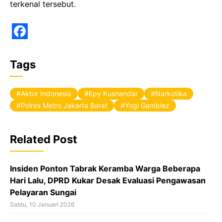
terkenal tersebut.
F
a
Tags
c
e
Aktor Indonesia
Epy Kusnandar
Narkotika
b
Polres Metro Jakarta Barat
Yogi Gamblez
o
o
Related Post
k
Insiden Ponton Tabrak Keramba Warga Beberapa
Hari Lalu, DPRD Kukar Desak Evaluasi Pengawasan
Pelayaran Sungai
Sabtu, 10 Januari 2026