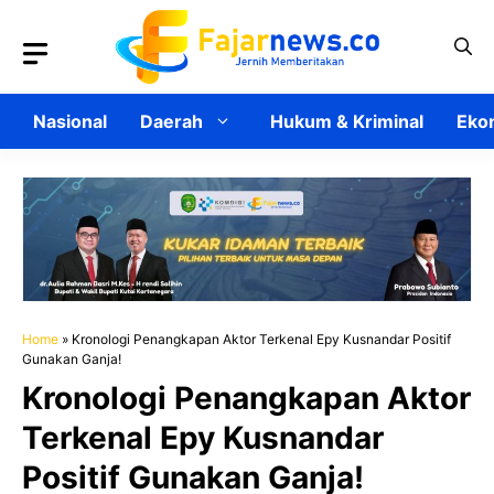
Langsung
ke
isi
Nasional
Daerah
Hukum & Kriminal
Ekon
Home
»
Kronologi Penangkapan Aktor Terkenal Epy Kusnandar Positif
Gunakan Ganja!
Kronologi Penangkapan Aktor
Terkenal Epy Kusnandar
Positif Gunakan Ganja!