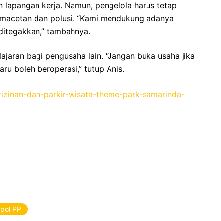
n lapangan kerja. Namun, pengelola harus tetap
emacetan dan polusi. “Kami mendukung adanya
p ditegakkan,” tambahnya.
lajaran bagi pengusaha lain. “Jangan buka usaha jika
ru boleh beroperasi,” tutup Anis.
erizinan-dan-parkir-wisata-theme-park-samarinda-
tpol PP