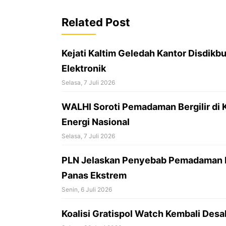
b
o
Related Post
o
k
Kejati Kaltim Geledah Kantor Disdikb
Elektronik
Selasa, 7 Juli 2026
WALHI Soroti Pemadaman Bergilir di K
Energi Nasional
Selasa, 7 Juli 2026
PLN Jelaskan Penyebab Pemadaman Be
Panas Ekstrem
Senin, 6 Juli 2026
Koalisi Gratispol Watch Kembali Des