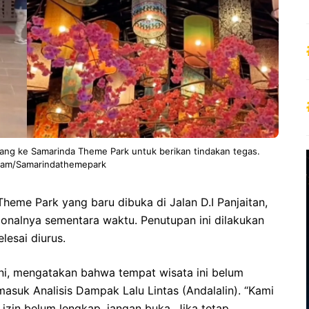
atang ke Samarinda Theme Park untuk berikan tindakan tegas.
gram/Samarindathemepark
heme Park yang baru dibuka di Jalan D.I Panjaitan,
onalnya sementara waktu. Penutupan ini dilakukan
lesai diurus.
ini, mengatakan bahwa tempat wisata ini belum
masuk Analisis Dampak Lalu Lintas (Andalalin). “Kami
izin belum lengkap, jangan buka. Jika tetap