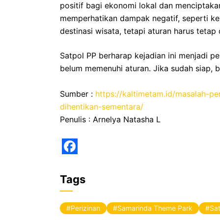
positif bagi ekonomi lokal dan menciptaka
memperhatikan dampak negatif, seperti k
destinasi wisata, tetapi aturan harus teta
Satpol PP berharap kejadian ini menjadi pe
belum memenuhi aturan. Jika sudah siap, ba
Sumber :
https://kaltimetam.id/masalah-p
dihentikan-sementara/
Penulis : Arnelya Natasha L
F
a
Tags
c
e
Perizinan
Samarinda Theme Park
Sa