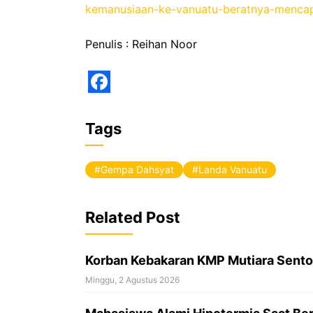
kemanusiaan-ke-vanuatu-beratnya-menca
Penulis : Reihan Noor
F
a
Tags
c
e
Gempa Dahsyat
Landa Vanuatu
b
o
Related Post
o
k
Korban Kebakaran KMP Mutiara Sento
Minggu, 2 Agustus 2026