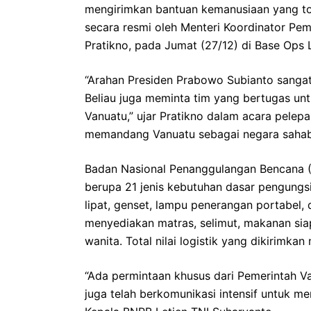
mengirimkan bantuan kemanusiaan yang tot
secara resmi oleh Menteri Koordinator P
Pratikno, pada Jumat (27/12) di Base Ops
“Arahan Presiden Prabowo Subianto sangat 
Beliau juga meminta tim yang bertugas u
Vanuatu,” ujar Pratikno dalam acara pelep
memandang Vanuatu sebagai negara sahabat
Badan Nasional Penanggulangan Bencana 
berupa 21 jenis kebutuhan dasar pengungsi,
lipat, genset, lampu penerangan portabel, 
menyediakan matras, selimut, makanan siap
wanita. Total nilai logistik yang dikirimkan 
“Ada permintaan khusus dari Pemerintah Va
juga telah berkomunikasi intensif untuk me