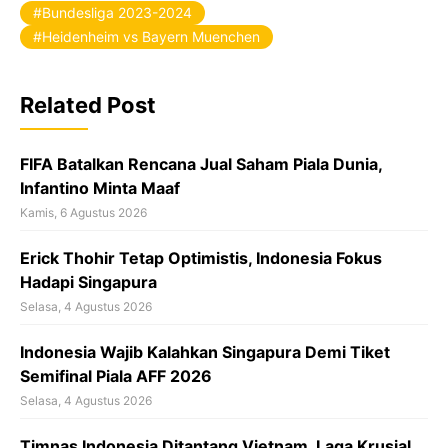
e
Bundesliga 2023-2024
b
Heidenheim vs Bayern Muenchen
o
o
Related Post
k
FIFA Batalkan Rencana Jual Saham Piala Dunia,
Infantino Minta Maaf
Kamis, 6 Agustus 2026
Erick Thohir Tetap Optimistis, Indonesia Fokus
Hadapi Singapura
Selasa, 4 Agustus 2026
Indonesia Wajib Kalahkan Singapura Demi Tiket
Semifinal Piala AFF 2026
Selasa, 4 Agustus 2026
Timnas Indonesia Ditantang Vietnam, Laga Krusial