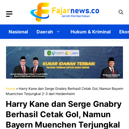
Langsung
ke
isi
Nasional
Daerah
Hukum & Kriminal
Ekon
Home
»
Harry Kane dan Serge Gnabry Berhasil Cetak Gol, Namun Bayern
Muenchen Terjungkal 2-3 dari Heidenheim
Harry Kane dan Serge Gnabry
Berhasil Cetak Gol, Namun
Bayern Muenchen Terjungkal