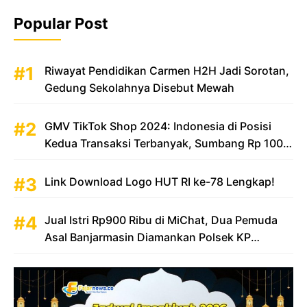
Popular Post
Riwayat Pendidikan Carmen H2H Jadi Sorotan,
Gedung Sekolahnya Disebut Mewah
GMV TikTok Shop 2024: Indonesia di Posisi
Kedua Transaksi Terbanyak, Sumbang Rp 100
Triliun
Link Download Logo HUT RI ke-78 Lengkap!
Jual Istri Rp900 Ribu di MiChat, Dua Pemuda
Asal Banjarmasin Diamankan Polsek KP
Samarinda