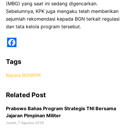
(MBG) yang saat ini sedang digencarkan.
Sebelumnya, KPK juga mengaku telah memberikan
sejumlah rekomendasi kepada BGN terkait regulasi
dan tata kelola program tersebut.
F
a
Tags
c
Kepala BGN
KPK
e
b
Related Post
o
o
Prabowo Bahas Program Strategis TNI Bersama
k
Jajaran Pimpinan Militer
Jumat, 7 Agustus 2026