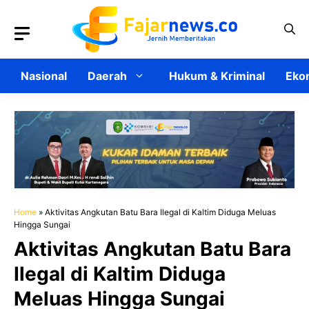
Langsung
ke
isi
Nasional
Daerah
Hukum & Kriminal
Ekon
Home
»
Aktivitas Angkutan Batu Bara Ilegal di Kaltim Diduga Meluas
Hingga Sungai
Aktivitas Angkutan Batu Bara
Ilegal di Kaltim Diduga
Meluas Hingga Sungai