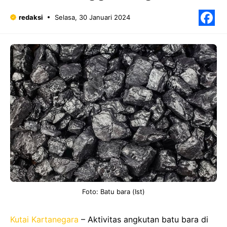
redaksi
Selasa, 30 Januari 2024
F
Foto: Batu bara (Ist)
Kutai Kartanegara
– Aktivitas angkutan batu bara di