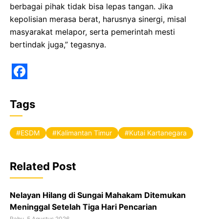
berbagai pihak tidak bisa lepas tangan. Jika
kepolisian merasa berat, harusnya sinergi, misal
masyarakat melapor, serta pemerintah mesti
bertindak juga,” tegasnya.
F
a
Tags
c
e
ESDM
Kalimantan Timur
Kutai Kartanegara
b
o
Related Post
o
k
Nelayan Hilang di Sungai Mahakam Ditemukan
Meninggal Setelah Tiga Hari Pencarian
Rabu, 5 Agustus 2026