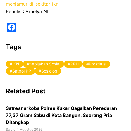
menjamur-di-sekitar-ikn
Penulis : Arnelya NL
F
a
Tags
c
e
IKN
Kebijakan Sosial
PPU
Prostitusi
b
Satpol PP
Sosiolog
o
o
Related Post
k
Satresnarkoba Polres Kukar Gagalkan Peredaran
77,37 Gram Sabu di Kota Bangun, Seorang Pria
Ditangkap
Sabtu, 1 Agustus 2026