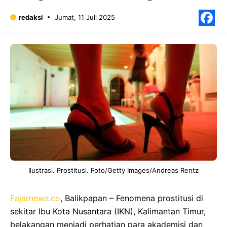
redaksi
Jumat, 11 Juli 2025
F
Ilustrasi. Prostitusi. Foto/Getty Images/Andreas Rentz
Fajarnews.co
, Balikpapan – Fenomena prostitusi di
sekitar Ibu Kota Nusantara (IKN), Kalimantan Timur,
belakangan menjadi perhatian para akademisi dan