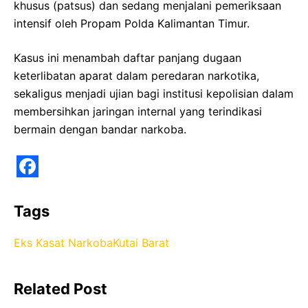
khusus (patsus) dan sedang menjalani pemeriksaan
intensif oleh Propam Polda Kalimantan Timur.
Kasus ini menambah daftar panjang dugaan
keterlibatan aparat dalam peredaran narkotika,
sekaligus menjadi ujian bagi institusi kepolisian dalam
membersihkan jaringan internal yang terindikasi
bermain dengan bandar narkoba.
F
a
Tags
c
Eks Kasat Narkoba
Kutai Barat
e
b
Related Post
o