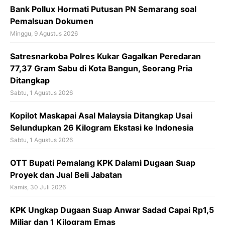
o
Bank Pollux Hormati Putusan PN Semarang soal
k
Pemalsuan Dokumen
Minggu, 9 Agustus 2026
Satresnarkoba Polres Kukar Gagalkan Peredaran
77,37 Gram Sabu di Kota Bangun, Seorang Pria
Ditangkap
Sabtu, 1 Agustus 2026
Kopilot Maskapai Asal Malaysia Ditangkap Usai
Selundupkan 26 Kilogram Ekstasi ke Indonesia
Sabtu, 1 Agustus 2026
OTT Bupati Pemalang KPK Dalami Dugaan Suap
Proyek dan Jual Beli Jabatan
Kamis, 30 Juli 2026
KPK Ungkap Dugaan Suap Anwar Sadad Capai Rp1,5
Miliar dan 1 Kilogram Emas