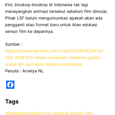
Kini, bioskop-bioskop di Indonesia tak lagi
menayangkan animasi tersebut sebelum film dimulai.
Pihak LSF belum mengumumkan apakah akan ada
pengganti atau format baru untuk iklan edukasi
sensor film ke depannya.
Sumber :
https://www.insertlive.com/viral/20250619234134-
228-370619/5-tahun-menemani-tahilalats-pamit-
undur-diri-dari-iklan-bioskop-indonesia
Penulis : Arnelya NL
F
a
Tags
c
Animasi
Bioskop
Kontrak
Lembaga Sensor Film