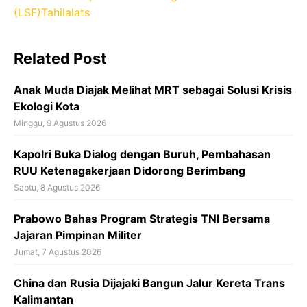
e
(LSF)
Tahilalats
b
o
Related Post
o
k
Anak Muda Diajak Melihat MRT sebagai Solusi Krisis
Ekologi Kota
Minggu, 9 Agustus 2026
Kapolri Buka Dialog dengan Buruh, Pembahasan
RUU Ketenagakerjaan Didorong Berimbang
Sabtu, 8 Agustus 2026
Prabowo Bahas Program Strategis TNI Bersama
Jajaran Pimpinan Militer
Jumat, 7 Agustus 2026
China dan Rusia Dijajaki Bangun Jalur Kereta Trans
Kalimantan