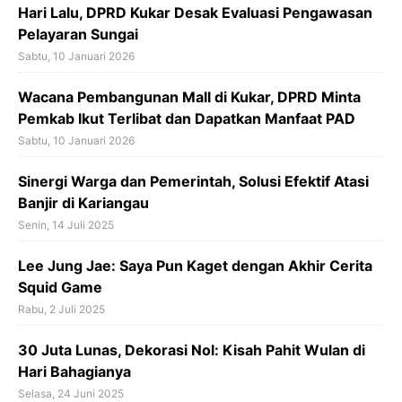
k
Hari Lalu, DPRD Kukar Desak Evaluasi Pengawasan
Pelayaran Sungai
Sabtu, 10 Januari 2026
Wacana Pembangunan Mall di Kukar, DPRD Minta
Pemkab Ikut Terlibat dan Dapatkan Manfaat PAD
Sabtu, 10 Januari 2026
Sinergi Warga dan Pemerintah, Solusi Efektif Atasi
Banjir di Kariangau
Senin, 14 Juli 2025
Lee Jung Jae: Saya Pun Kaget dengan Akhir Cerita
Squid Game
Rabu, 2 Juli 2025
30 Juta Lunas, Dekorasi Nol: Kisah Pahit Wulan di
Hari Bahagianya
Selasa, 24 Juni 2025