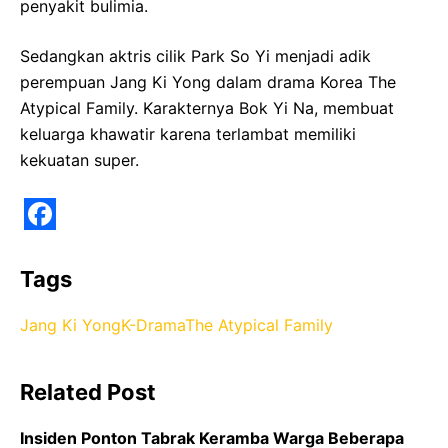
penyakit bulimia.
Sedangkan aktris cilik Park So Yi menjadi adik
perempuan Jang Ki Yong dalam drama Korea The
Atypical Family. Karakternya Bok Yi Na, membuat
keluarga khawatir karena terlambat memiliki
kekuatan super.
F
a
Tags
c
Jang Ki Yong
K-Drama
The Atypical Family
e
b
Related Post
o
o
Insiden Ponton Tabrak Keramba Warga Beberapa