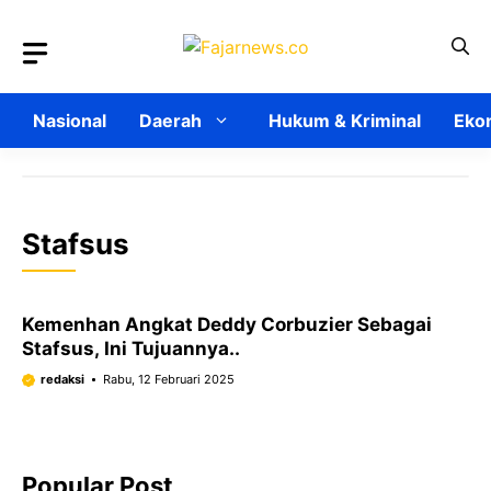
Langsung
ke
isi
Nasional
Daerah
Hukum & Kriminal
Ekon
Stafsus
Kemenhan Angkat Deddy Corbuzier Sebagai
Stafsus, Ini Tujuannya..
redaksi
Rabu, 12 Februari 2025
Popular Post