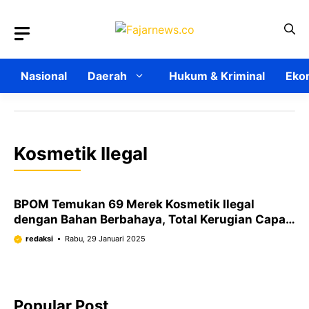
Langsung
ke
isi
Nasional
Daerah
Hukum & Kriminal
Ekon
Kosmetik Ilegal
BPOM Temukan 69 Merek Kosmetik Ilegal
dengan Bahan Berbahaya, Total Kerugian Capai
Rp8,91 Miliar
redaksi
Rabu, 29 Januari 2025
Popular Post