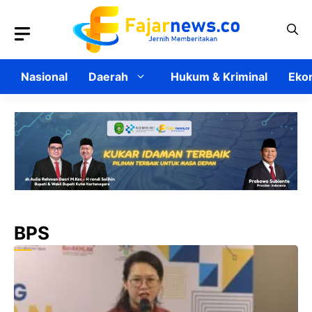
Langsung
ke
isi
Nasional
Daerah
Hukum & Kriminal
Ekon
BPS