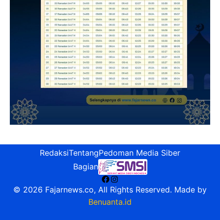
Redaksi
Tentang
Pedoman Media Siber
Bagian
Facebook
Instagram
© 2026 Fajarnews.co, All Rights Reserved. Made by
Benuanta.id