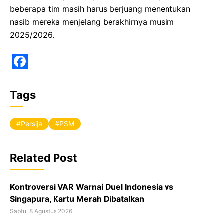
beberapa tim masih harus berjuang menentukan
nasib mereka menjelang berakhirnya musim
2025/2026.
F
a
Tags
c
e
Persija
PSM
b
o
Related Post
o
k
Kontroversi VAR Warnai Duel Indonesia vs
Singapura, Kartu Merah Dibatalkan
Sabtu, 8 Agustus 2026