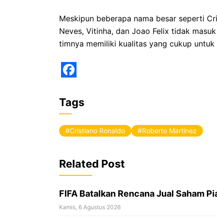
Meskipun beberapa nama besar seperti Cri
Neves, Vitinha, dan Joao Felix tidak masu
timnya memiliki kualitas yang cukup untu
F
a
Tags
c
e
Cristiano Ronaldo
Roberto Martinez
b
o
Related Post
o
k
FIFA Batalkan Rencana Jual Saham Pia
Kamis, 6 Agustus 2026