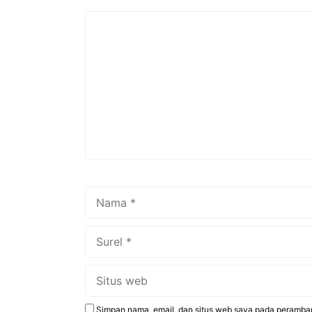
Komentar
Nama
Surel
Situs
web
Simpan nama, email, dan situs web saya pada peramban