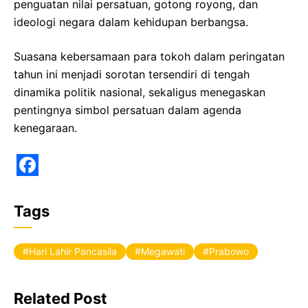
penguatan nilai persatuan, gotong royong, dan
ideologi negara dalam kehidupan berbangsa.
Suasana kebersamaan para tokoh dalam peringatan
tahun ini menjadi sorotan tersendiri di tengah
dinamika politik nasional, sekaligus menegaskan
pentingnya simbol persatuan dalam agenda
kenegaraan.
F
a
Tags
c
e
Hari Lahir Pancasila
Megawati
Prabowo
b
o
Related Post