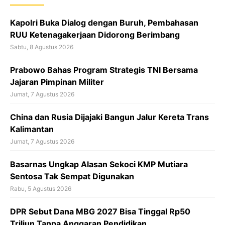
o
k
Kapolri Buka Dialog dengan Buruh, Pembahasan
RUU Ketenagakerjaan Didorong Berimbang
Sabtu, 8 Agustus 2026
Prabowo Bahas Program Strategis TNI Bersama
Jajaran Pimpinan Militer
Jumat, 7 Agustus 2026
China dan Rusia Dijajaki Bangun Jalur Kereta Trans
Kalimantan
Jumat, 7 Agustus 2026
Basarnas Ungkap Alasan Sekoci KMP Mutiara
Sentosa Tak Sempat Digunakan
Rabu, 5 Agustus 2026
DPR Sebut Dana MBG 2027 Bisa Tinggal Rp50
Triliun Tanpa Anggaran Pendidikan