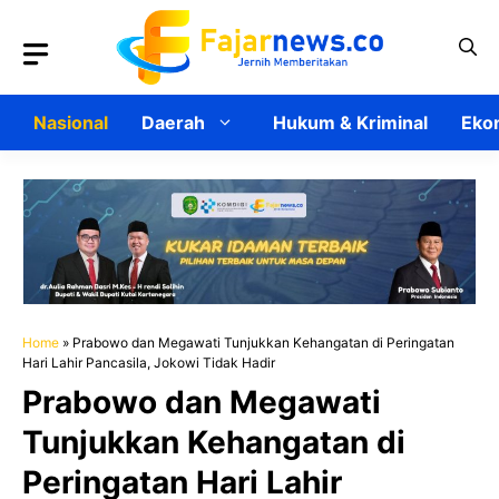
Langsung
ke
isi
Nasional
Daerah
Hukum & Kriminal
Ekon
Home
»
Prabowo dan Megawati Tunjukkan Kehangatan di Peringatan
Hari Lahir Pancasila, Jokowi Tidak Hadir
Prabowo dan Megawati
Tunjukkan Kehangatan di
Peringatan Hari Lahir