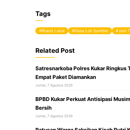
F
a
Tags
c
e
Brand Lokal
Desa Loh Sumber
Jam 
b
o
Related Post
o
k
Satresnarkoba Polres Kukar Ringkus 
Empat Paket Diamankan
Jumat, 7 Agustus 2026
BPBD Kukar Perkuat Antisipasi Musim 
Bersih
Jumat, 7 Agustus 2026
Ratusan Warga Saksikan Kisah Putri 