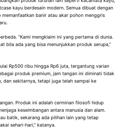
bangkan produk turunan lain seperti kacamata kayu,
oftcase kayu berdesain modern. Semua dibuat dengan
ap memanfaatkan banir atau akar pohon menggris
aru.
erbeda. “Kami mengklaim ini yang pertama di dunia.
pat bila ada yang bisa menunjukkan produk serupa,”
lai Rp500 ribu hingga Rp6 juta, tergantung varian
ebagai produk premium, jam tangan ini diminati tidak
, dan sekitarnya, tetapi juga telah sampai ke
ngan. Produk ini adalah cerminan filosofi hidup
 menjaga keseimbangan antara manusia dan alam.
u batik, sekarang ada pilihan lain yang tetap
akai sehari-hari,” katanya.