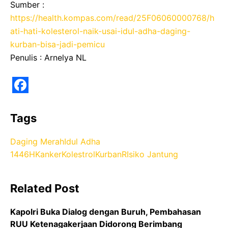
Sumber :
https://health.kompas.com/read/25F06060000768/h
ati-hati-kolesterol-naik-usai-idul-adha-daging-
kurban-bisa-jadi-pemicu
Penulis : Arnelya NL
F
a
Tags
c
Daging Merah
Idul Adha
e
1446H
Kanker
Kolestrol
Kurban
RIsiko Jantung
b
o
Related Post
o
k
Kapolri Buka Dialog dengan Buruh, Pembahasan
RUU Ketenagakerjaan Didorong Berimbang