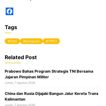
F
a
Tags
c
e
Okin
penipuan
TPPU
b
o
Related Post
o
k
Prabowo Bahas Program Strategis TNI Bersama
Jajaran Pimpinan Militer
Jumat, 7 Agustus 2026
China dan Rusia Dijajaki Bangun Jalur Kereta Trans
Kalimantan
Jumat, 7 Agustus 2026