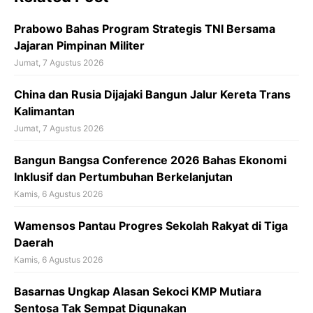
o
o
Prabowo Bahas Program Strategis TNI Bersama
k
Jajaran Pimpinan Militer
Jumat, 7 Agustus 2026
China dan Rusia Dijajaki Bangun Jalur Kereta Trans
Kalimantan
Jumat, 7 Agustus 2026
Bangun Bangsa Conference 2026 Bahas Ekonomi
Inklusif dan Pertumbuhan Berkelanjutan
Kamis, 6 Agustus 2026
Wamensos Pantau Progres Sekolah Rakyat di Tiga
Daerah
Kamis, 6 Agustus 2026
Basarnas Ungkap Alasan Sekoci KMP Mutiara
Sentosa Tak Sempat Digunakan