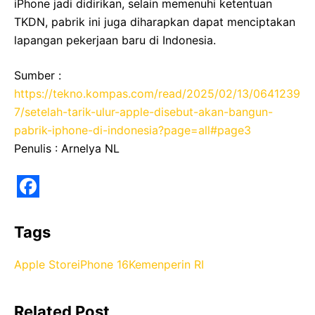
iPhone jadi didirikan, selain memenuhi ketentuan
TKDN, pabrik ini juga diharapkan dapat menciptakan
lapangan pekerjaan baru di Indonesia.
Sumber :
https://tekno.kompas.com/read/2025/02/13/0641239
7/setelah-tarik-ulur-apple-disebut-akan-bangun-
pabrik-iphone-di-indonesia?page=all#page3
Penulis : Arnelya NL
F
a
Tags
c
Apple Store
iPhone 16
Kemenperin RI
e
b
Related Post