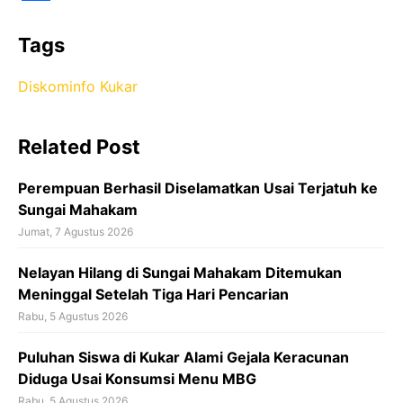
F
a
Tags
c
Diskominfo Kukar
e
b
Related Post
o
o
Perempuan Berhasil Diselamatkan Usai Terjatuh ke
k
Sungai Mahakam
Jumat, 7 Agustus 2026
Nelayan Hilang di Sungai Mahakam Ditemukan
Meninggal Setelah Tiga Hari Pencarian
Rabu, 5 Agustus 2026
Puluhan Siswa di Kukar Alami Gejala Keracunan
Diduga Usai Konsumsi Menu MBG
Rabu, 5 Agustus 2026