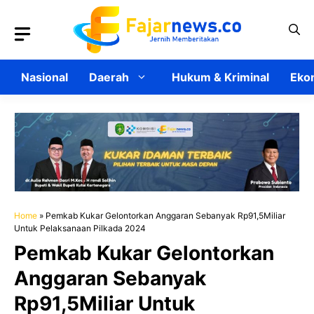
Langsung
ke
isi
Nasional
Daerah
Hukum & Kriminal
Ekon
Home
»
Pemkab Kukar Gelontorkan Anggaran Sebanyak Rp91,5Miliar
Untuk Pelaksanaan Pilkada 2024
Pemkab Kukar Gelontorkan
Anggaran Sebanyak
Rp91,5Miliar Untuk