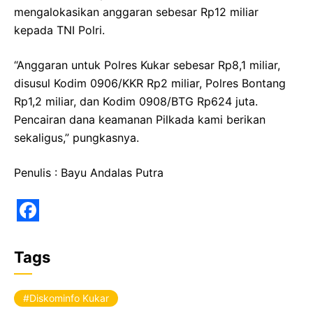
mengalokasikan anggaran sebesar Rp12 miliar
kepada TNI Polri.
“Anggaran untuk Polres Kukar sebesar Rp8,1 miliar,
disusul Kodim 0906/KKR Rp2 miliar, Polres Bontang
Rp1,2 miliar, dan Kodim 0908/BTG Rp624 juta.
Pencairan dana keamanan Pilkada kami berikan
sekaligus,” pungkasnya.
Penulis : Bayu Andalas Putra
F
a
Tags
c
e
Diskominfo Kukar