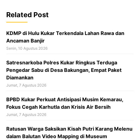
b
o
Related Post
o
k
KDMP di Hulu Kukar Terkendala Lahan Rawa dan
Ancaman Banjir
Senin, 10 Agustus 2026
Satresnarkoba Polres Kukar Ringkus Terduga
Pengedar Sabu di Desa Bakungan, Empat Paket
Diamankan
Jumat, 7 Agustus 2026
BPBD Kukar Perkuat Antisipasi Musim Kemarau,
Fokus Cegah Karhutla dan Krisis Air Bersih
Jumat, 7 Agustus 2026
Ratusan Warga Saksikan Kisah Putri Karang Melenu
dalam Balutan Video Mapping di Museum