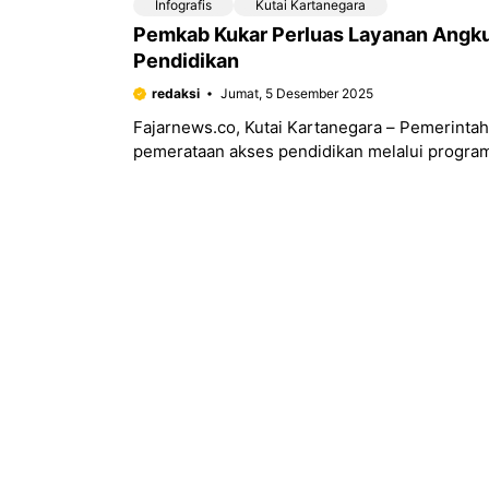
Infografis
Kutai Kartanegara
Pemkab Kukar Perluas Layanan Angku
Pendidikan
redaksi
Jumat, 5 Desember 2025
Fajarnews.co, Kutai Kartanegara – Pemerinta
pemerataan akses pendidikan melalui program 
daratan hingga pesisir,