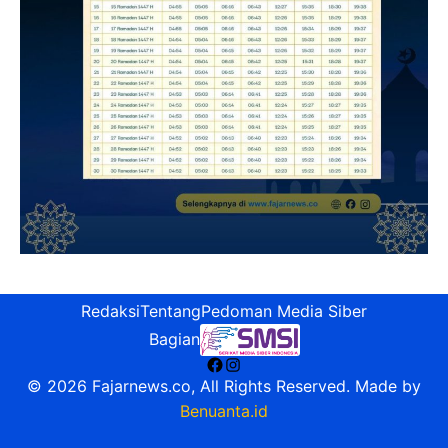
Redaksi
Tentang
Pedoman Media Siber
Bagian
Facebook
Instagram
© 2026 Fajarnews.co, All Rights Reserved. Made by
Benuanta.id