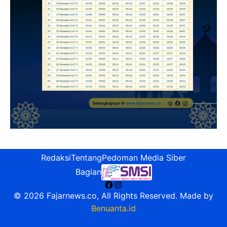
Redaksi
Tentang
Pedoman Media Siber
Bagian
Facebook
Instagram
© 2026 Fajarnews.co, All Rights Reserved. Made by
Benuanta.id