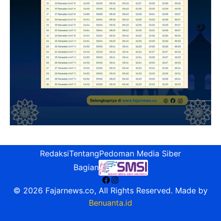
Redaksi
Tentang
Pedoman Media Siber
Bagian
Facebook
Instagram
© 2026 Fajarnews.co, All Rights Reserved. Made by
Benuanta.id